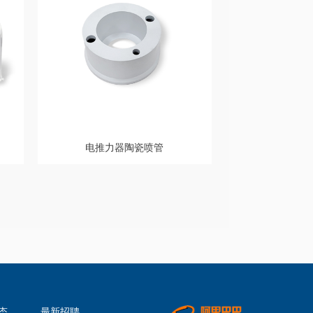
电推力器陶瓷喷管
态
最新招聘