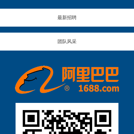
，
求
”
动
极
。
）
力
端
目
作
电
最新招聘
温
前
为
池
差
行
先
长
易
业
进
期
失
主
陶
存
团队风采
效
流
瓷
在
、
有
材
安
复
机
料
全
杂
树
领
与
场
脂
域
品
景
基
的
控
适
复
国
短
配
合
家
板
性
材
高
。
弱
料
新
动
等
存
技
力
痛
在
术
电
点
无
企
池
，
法
业
包
极
突
，
作
易
破
携
为