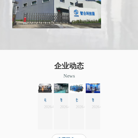
企业动态
News
技术突破：智合新材攻克0.5mm超薄天线罩难题
智合新材无机聚合物重塑纤维复合材料千度高温应用新格局
智合新材携先进陶瓷材料赋能2026成都国防科技产业博览会
动力电池安全门槛升级 新型电池热障板破解热失控防护难题
2026-06-01
智合新材
2026-06-01
智合新材
2026-04-17
智合新材
2026-07-29
智合新材