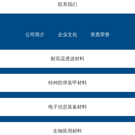
联系我们
罩
别
览
，
、
是
会
经
天
1
在
多
线
0
成
位
窗
0
都
车
公司简介
企业文化
资质荣誉
等
0
世
主
核
℃
纪
的
心
以
城
第
天
上
新
三
耐高温透波材料
线
极
国
方
功
端
际
检
能
高
会
测
组
温
展
报
特种防弹装甲材料
件
、
中
告
的
强
心
显
综
热
盛
示
合
冲
大
故
电子信息装备材料
性
击
开
障
能
、
幕
为
要
高
。
电
求
频
智
池
生物医用材料
持
冷
合
内