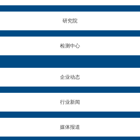
续
热
（
部
攀
循
深
制
升
环
圳
造
研究院
。
等
）
缺
传
严
新
陷
统
苛
材
。
技
工
科
至
检测中心
术
况
技
今
普
，
有
，
遍
对
限
超
存
结
公
2
在
构
司
1
企业动态
成
防
（
万
型
护
以
辆
厚
材
下
涉
度
料
简
事
行业新闻
大
提
称
车
、
出
“
辆
脆
了
智
也
性
极
合
暴
媒体报道
偏
致
新
露
强
要
材
出