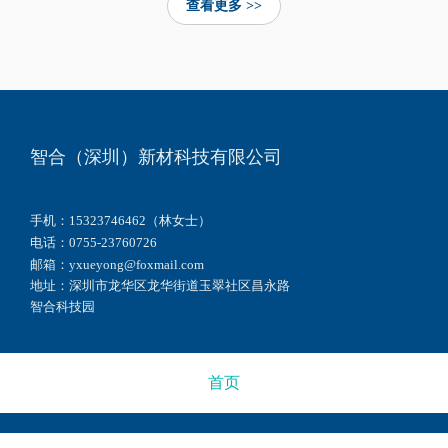
查看更多 >>
随
在
2
近
着
航
0
日
航
空
2
，
空
航
6
某
、
天
年
汽
航
、
4
车
天
新
月
厂
高
能
1
商
智合（深圳）新材科技有限公司
端
源
6
的
装
高
日
系
备
端
，
列
手机：15323746462（林女士）
快
装
第
营
电话：0755-23760726
速
备
二
运
邮箱：yxueyong@foxmail.com
迭
领
届
车
地址：深圳市龙华区龙华街道玉翠社区昌永路
代
域
成
型
智合科技园
升
，
都
频
级
7
国
繁
，
0
防
爆
市
0
科
出
首页
场
℃
技
电
对
以
产
池
天
上
业
故
线
特
博
障